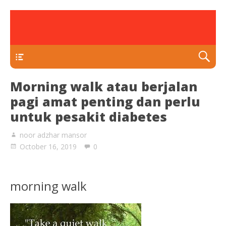
rawatan luka kencing manis
Klinik Putra
TEKAN DI SINI
Morning walk atau berjalan
pagi amat penting dan perlu
untuk pesakit diabetes
noor adzhar mansor
October 16, 2019
0
morning walk