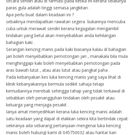
secara sendiri atau di farmasi pada ketika ini kerana selalunya
paras gula adalah tinggi semasa jangkitan .
Apa perlu buat dalam keadaan ini ?
sebaiknya mendapatkan rawatan segera bukannya mencuba
cuba untuk merawat sendiri kerana kegagalan mengambil
tindakan yang betul akan menyebabkan anda kehilangan
bahagian kaki .
Serangan kencing manis pada kaki biasanya kalau di bahagian
jari boleh menyebabkan pemotongan jari , manakala bila mula
menghinggapi kaki boleh menyebabkan pemotongan pada
aras bawah lutut , atau atas lutut atau pangkal paha .
Pada kebanyakan kes luka kencing manis yang saya lihat di
klinik kebanyakannya bermula sedikit sahaja tetapi
kemudiannya merebak sehingga tahap yang tidak terkawal di
sebabkan oleh penangguhan tindakan oleh pesakit atau
keluarga yang menjaga pesakit .
Ianya amat menyedihkan kerana luka kencing manis adalah
satu keadaan yang dapat di elakkan sekira kita bertindak cepat.
sekiranya ada sebarang pertanyaan mengenai luka kencing
manis boleh hubungi kami di 045750032 atau hantar kan