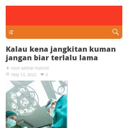
rawatan luka kencing manis
Klinik Putra
TEKAN DI SINI
Kalau kena jangkitan kuman
jangan biar terlalu lama
noor adzhar mansor
May 13, 2022
0