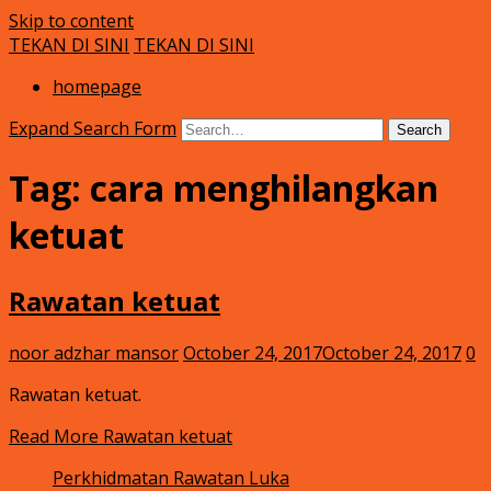
Skip to content
TEKAN DI SINI
TEKAN DI SINI
Klinik Putra
rawatan luka kencing manis
homepage
Expand Search Form
Search
Tag:
cara menghilangkan
ketuat
Rawatan ketuat
noor adzhar mansor
October 24, 2017
October 24, 2017
0
Rawatan ketuat.
Read More
Rawatan ketuat
Perkhidmatan Rawatan Luka