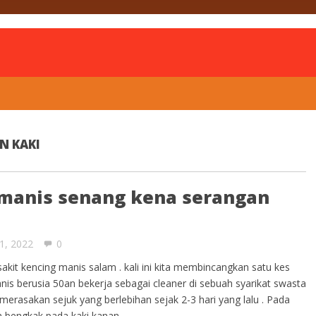
is
N KAKI
 manis senang kena serangan
21, 2022
0
sakit kencing manis salam . kali ini kita membincangkan satu kes
nis berusia 50an bekerja sebagai cleaner di sebuah syarikat swasta
erasakan sejuk yang berlebihan sejak 2-3 hari yang lalu . Pada
 bengkak pada kaki kanan …