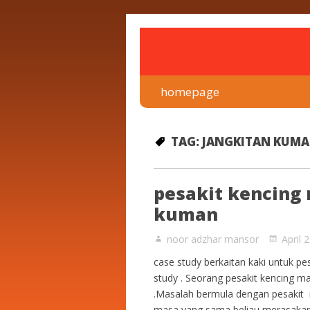
rawatan luka kencing man
Klinik Putra
homepage
TAG:
JANGKITAN KUMA
pesakit kencing
kuman
noor adzhar mansor
April 
case study berkaitan kaki untuk pe
study . Seorang pesakit kencing ma
.Masalah bermula dengan pesakit m
masa yang sama beliau merasakan