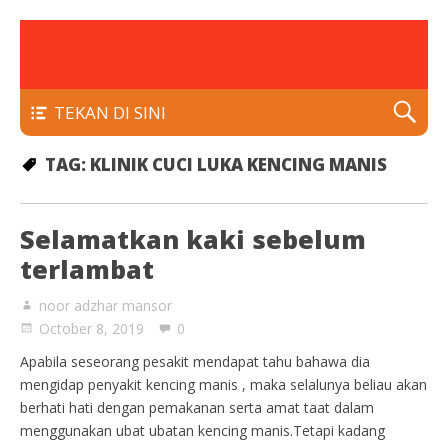
rawatan luka kencing manis
Klinik Putra
TEKAN DI SINI
TAG:
KLINIK CUCI LUKA KENCING MANIS
Selamatkan kaki sebelum
terlambat
noor adzhar mansor
October 8, 2019
0
Apabila seseorang pesakit mendapat tahu bahawa dia
mengidap penyakit kencing manis , maka selalunya beliau akan
berhati hati dengan pemakanan serta amat taat dalam
menggunakan ubat ubatan kencing manis.Tetapi kadang