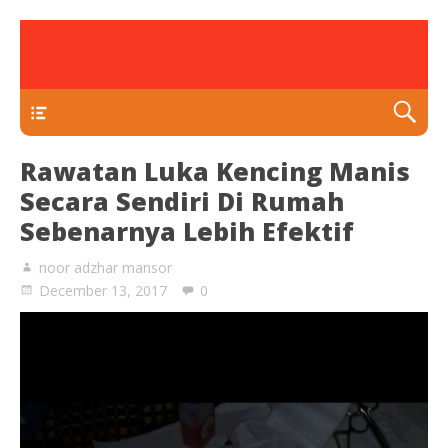
rawatan luka kencing manis
Klinik Putra
TEKAN DI SINI
Rawatan Luka Kencing Manis
Secara Sendiri Di Rumah
Sebenarnya Lebih Efektif
noor adzhar mansor
December 13, 2017
0