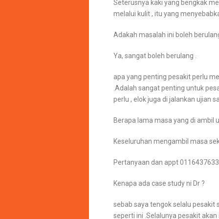
Seterusnya kaki yang bengkak 
melalui kulit , itu yang menyebabkan
Adakah masalah ini boleh berulan
Ya, sangat boleh berulang .
apa yang penting pesakit perlu m
.Adalah sangat penting untuk pesa
perlu , elok juga di jalankan ujian s
Berapa lama masa yang di ambil un
Keseluruhan mengambil masa sekit
Pertanyaan dan appt 01164376339
Kenapa ada case study ni Dr ?
s
ebab saya tengok selalu pesaki
seperti ini .Selalunya pesakit aka