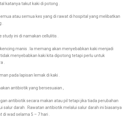
tal katanya takut kaki di potong .
k semua atau semua kes yang di rawat di hospital yang melibatkan
 .
e study ini di namakan cellulitis .
it kencing manis . Ia memang akan menyebabkan kaki menjadi
tidak menyebabkan kaki kita dipotong tetapi perlu untuk
a .
uman pada lapisan lemak di kaki .
an antibiotik yang bersesuaian ,
an antibiotik secara makan atau pil tetapi jika tiada perubahan
i salur darah . Rawatan antibiotik melalui salur darah ini biasanya
 di wad selama 5 – 7 hari .