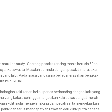
an satu kes study . Seorang pesakit kencing manis berusia 50an
h syarikat swasta .Masalah bermula dengan pesakit merasakan
hari yang lalu . Pada masa yang sama beliau merasakan bengkak
ut ke buku lali .
bahagian kaki kanan beliau panas berbanding dengan kaki yang
rna yang ketara sehingga menjadikan kaki beliau sangat merah
agian kulit mula mengelembung dan pecah serta mengeluarkan
di panik dan terus mendapatkan rawatan dari klinik putra penaga