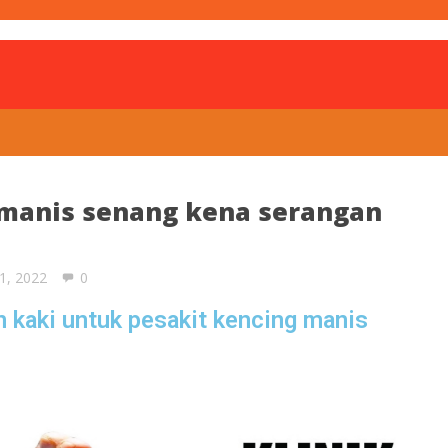
is
 manis senang kena serangan
21, 2022
0
n kaki untuk pesakit kencing manis