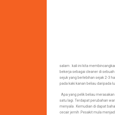
salam . kali ini kita membincangk
bekerja sebagai cleaner di sebua
sejuk yang berlebihan sejak 2-3 
pada kaki kanan beliau daripada lut
Apa yang pelik beliau merasakan 
satu lagi. Terdapat perubahan wa
menyala . Kemudian di dapat bah
cecair jernih .Pesakit mula menja