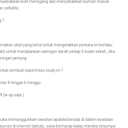
menyebabkan kulit meregang dan menyebabkan kuman masuk
 cellulitis.
g ?
emakan ubat yang betul untuk mengelakkan perkara ini berlaku
kit untuk menjalankan saringan darah setiap 6 bulan sekali .Jika
aringan jantung .
tuk sembuh seperti kes study ini ?
ar 4 hingga 6 minggu .
 (w up saja )
t suka menangguhkan rawatan apabila berada di dalam keadaan
n survey di internet dahulu , saya berharap kalau mereka terjumpa