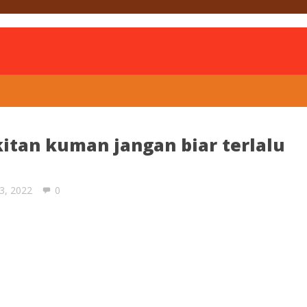
is
itan kuman jangan biar terlalu
3, 2022
0