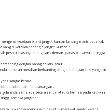
is mengenai keadaan bila di jangkiti kuman kencing manis pada kaki
a yang di katakan sedang dijangkiti kuman ?
alah pesakit biasanya mengalami demam panas biasanya sehingga
s berbanding dengan bahagian lain atau
g mula kemerah merahan berbanding dengan bahagian kaki yang lain
yang sangat ketara ..
nda berada dalam fasa serangan .
gula anda sama ada secara sendiri atau di farmasi pada ketika ini
 tinggi semasa jangkitan .
egera bukannya mencuba cuba untuk merawat sendiri kerana