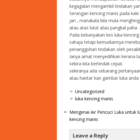
kegagalan mengambil tindakan yan
Serangan kencing manis pada kaki
jari , manakala bila mula menghi
atau atas lutut atau pangkal paha .
Pada kebanyakan kes luka kencing m
sahaja tetapi kemudiannya merebak
penangguhan tindakan oleh pesakit
Ianya amat menyedihkan kerana lu
sekira kita bertindak cepat.
sekiranya ada sebarang pertanyaa
atau hantar kan gambar luka anda 
Uncategorized
luka kencing manis
Mengenai Air Pencuci Luka untuk l
kencing manis
Leave a Reply