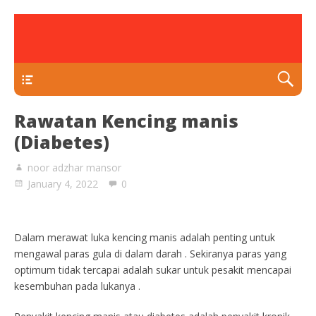
rawatan luka kencing manis
Klinik Putra
TEKAN DI SINI
Rawatan Kencing manis
(Diabetes)
noor adzhar mansor
January 4, 2022
0
Dalam merawat luka kencing manis adalah penting untuk
mengawal paras gula di dalam darah . Sekiranya paras yang
optimum tidak tercapai adalah sukar untuk pesakit mencapai
kesembuhan pada lukanya .