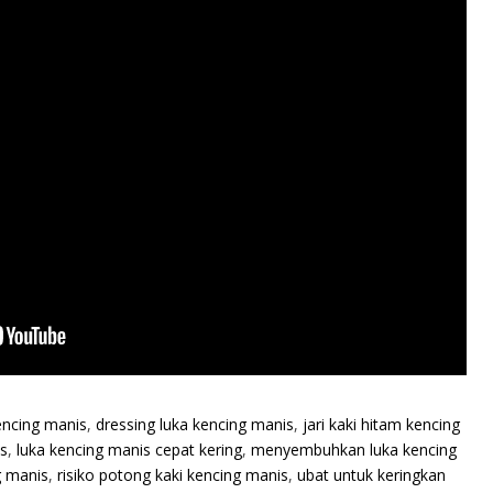
encing manis
,
dressing luka kencing manis
,
jari kaki hitam kencing
is
,
luka kencing manis cepat kering
,
menyembuhkan luka kencing
g manis
,
risiko potong kaki kencing manis
,
ubat untuk keringkan