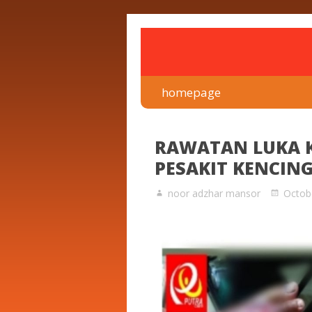
rawatan luka kencing man
Klinik Putra
homepage
RAWATAN LUKA K
PESAKIT KENCIN
noor adzhar mansor
Octob