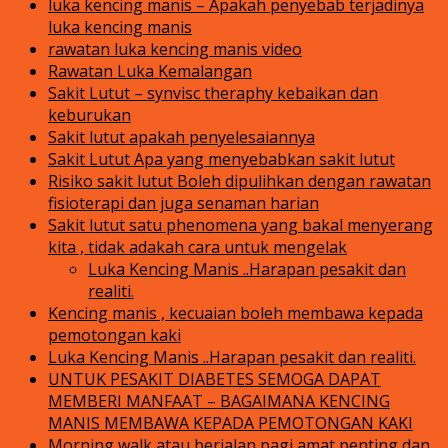
luka kencing manis – Apakah penyebab terjadinya
luka kencing manis
rawatan luka kencing manis video
Rawatan Luka Kemalangan
Sakit Lutut – synvisc theraphy kebaikan dan
keburukan
Sakit lutut apakah penyelesaiannya
Sakit Lutut Apa yang menyebabkan sakit lutut
Risiko sakit lutut Boleh dipulihkan dengan rawatan
fisioterapi dan juga senaman harian
Sakit lutut satu phenomena yang bakal menyerang
kita , tidak adakah cara untuk mengelak
Luka Kencing Manis ..Harapan pesakit dan
realiti.
Kencing manis , kecuaian boleh membawa kepada
pemotongan kaki
Luka Kencing Manis ..Harapan pesakit dan realiti.
UNTUK PESAKIT DIABETES SEMOGA DAPAT
MEMBERI MANFAAT – BAGAIMANA KENCING
MANIS MEMBAWA KEPADA PEMOTONGAN KAKI
Morning walk atau berjalan pagi amat penting dan