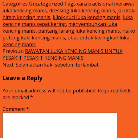
Categories
Uncategorized
Tags
cara tradisional merawat
luka kencing manis
,
dressing luka kencing manis
,
jari kaki
hitam kencing manis
,
klinik cuci luka kencing manis
,
luka
kencing manis cepat kering
,
menyembuhkan luka
kencing manis
,
pantang larang luka kencing manis
,
risiko
potong kaki kencing manis
,
ubat untuk keringkan luka
kencing manis
Previous:
RAWATAN LUKA KENCING MANIS UNTUK
PESAKIT PESAKIT KENCING MANIS
Next:
Selamatkan kaki sebelum terlambat
Leave a Reply
Your email address will not be published.
Required fields
are marked
*
Comment
*