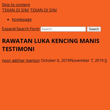
Skip to content
TEKAN DI SINI
TEKAN DI SINI
Klinik Putra
rawatan luka kencing manis
homepage
Expand Search Form
Search
RAWATAN LUKA KENCING MANIS
TESTIMONI
noor adzhar mansor
October 6, 2019
November 7, 2019
0