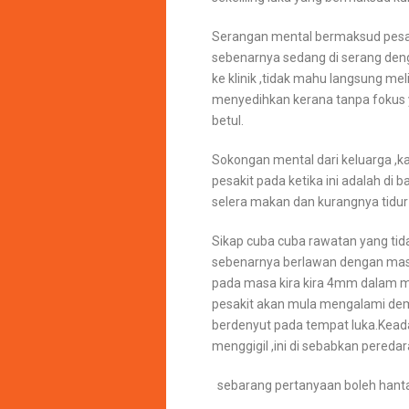
Serangan mental bermaksud pesa
sebenarnya sedang di serang deng
ke klinik ,tidak mahu langsung me
menyedihkan kerana tanpa fokus y
betul.
Sokongan mental dari keluarga ,k
pesakit pada ketika ini adalah di 
selera makan dan kurangnya tidur
Sikap cuba cuba rawatan yang ti
sebenarnya berlawan dengan masa
pada masa kira kira 4mm dalam 
pesakit akan mula mengalami de
berdenyut pada tempat luka.Kead
menggigil ,ini di sebabkan pereda
sebarang pertanyaan boleh hant