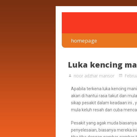
rawatan luka kencing man
Klinik Putra
homepage
Luka kencing ma
noor adzhar mansor
Febru
Apabila terkena luka kencing mani
akan di hantui rasa takut dan mul
sikap pesakit dalam keadaan ini 
mula keluh resah dan cuba mencari
Pesakit yang agak muda biasanya 
penyelesaian, biasanya mereka i