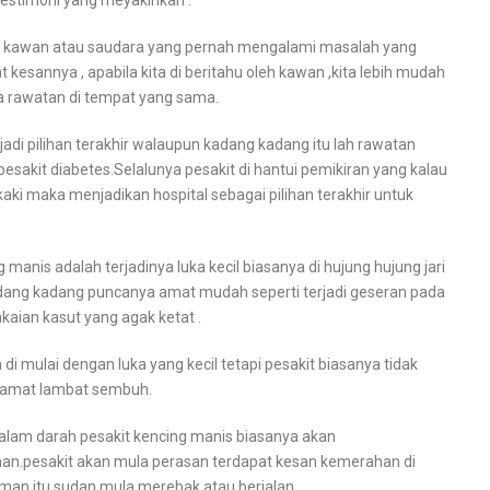
estimoni yang meyakinkan .
n kawan atau saudara yang pernah mengalami masalah yang
 kesannya , apabila kita di beritahu oleh kawan ,kita lebih mudah
 rawatan di tempat yang sama.
adi pilihan terakhir walaupun kadang kadang itu lah rawatan
pesakit diabetes.Selalunya pesakit di hantui pemikiran yang kalau
kaki maka menjadikan hospital sebagai pilihan terakhir untuk
manis adalah terjadinya luka kecil biasanya di hujung hujung jari
Kadang kadang puncanya amat mudah seperti terjadi geseran pada
kaian kasut yang agak ketat .
di mulai dengan luka yang kecil tetapi pesakit biasanya tidak
i amat lambat sembuh.
dalam darah pesakit kencing manis biasanya akan
.pesakit akan mula perasan terdapat kesan kemerahan di
uman itu sudan mula merebak atau berjalan.