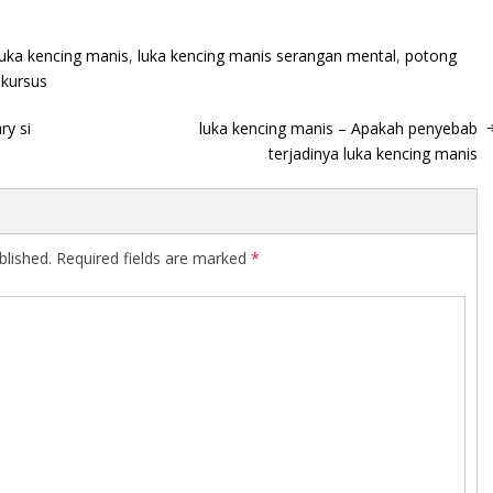
luka kencing manis
,
luka kencing manis serangan mental
,
potong
 kursus
ry si
luka kencing manis – Apakah penyebab
terjadinya luka kencing manis
blished.
Required fields are marked
*