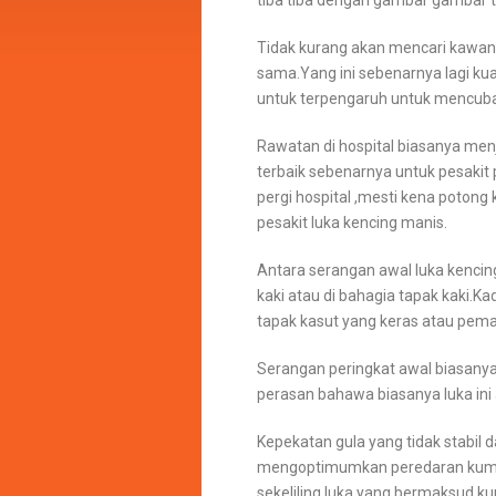
tiba tiba dengan gambar gambar t
Tidak kurang akan mencari kawa
sama.Yang ini sebenarnya lagi kuat
untuk terpengaruh untuk mencuba
Rawatan di hospital biasanya menj
terbaik sebenarnya untuk pesakit 
pergi hospital ,mesti kena potong 
pesakit luka kencing manis.
Antara serangan awal luka kencing 
kaki atau di bahagia tapak kaki.
tapak kasut yang keras atau pema
Serangan peringkat awal biasanya 
perasan bahawa biasanya luka in
Kepekatan gula yang tidak stabil 
mengoptimumkan peredaran kuman
sekeliling luka yang bermaksud k