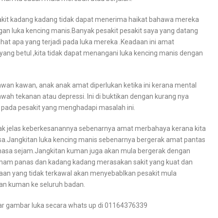
kit kadang kadang tidak dapat menerima haikat bahawa mereka
an luka kencing manis.Banyak pesakit pesakit saya yang datang
lihat apa yang terjadi pada luka mereka .Keadaan ini amat
ang betul ,kita tidak dapat menangani luka kencing manis dengan
awan kawan, anak anak amat diperlukan ketika ini kerana mental
bawah tekanan atau depressi. Ini di buktikan dengan kurang nya
 pada pesakit yang menghadapi masalah ini.
dak jelas keberkesanannya sebenarnya amat merbahaya kerana kita
.Jangkitan luka kencing manis sebenarnya bergerak amat pantas
masa sejam.Jangkitan kuman juga akan mula bergerak dengan
mam panas dan kadang kadang merasakan sakit yang kuat dan
aan yang tidak terkawal akan menyebablkan pesakit mula
ran kuman ke seluruh badan.
ar gambar luka secara whats up di 01164376339