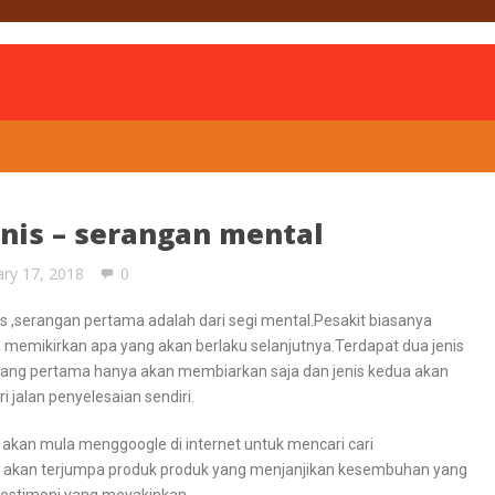
is
nis – serangan mental
ary 17, 2018
0
s ,serangan pertama adalah dari segi mental.Pesakit biasanya
a memikirkan apa yang akan berlaku selanjutnya.Terdapat dua jenis
, yang pertama hanya akan membiarkan saja dan jenis kedua akan
 jalan penyelesaian sendiri.
akan mula menggoogle di internet untuk mencari cari
ni akan terjumpa produk produk yang menjanjikan kesembuhan yang