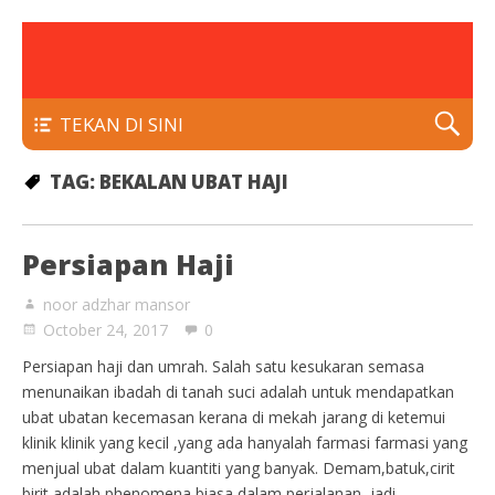
rawatan luka kencing manis
Klinik Putra
TEKAN DI SINI
TAG:
BEKALAN UBAT HAJI
Persiapan Haji
noor adzhar mansor
October 24, 2017
0
Persiapan haji dan umrah. Salah satu kesukaran semasa
menunaikan ibadah di tanah suci adalah untuk mendapatkan
ubat ubatan kecemasan kerana di mekah jarang di ketemui
klinik klinik yang kecil ,yang ada hanyalah farmasi farmasi yang
menjual ubat dalam kuantiti yang banyak. Demam,batuk,cirit
birit adalah phenomena biasa dalam perjalanan, jadi