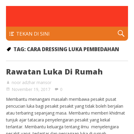
rawatan luka kencing manis
Klinik Putra
TEKAN DI SINI
TAG:
CARA DRESSING LUKA PEMBEDAHAN
Rawatan Luka Di Rumah
noor adzhar mansor
November 19, 2017
0
Membantu menangani masalah membawa pesakit pusat
pencucian luka bagi pesakit pesakit yang tidak boleh berjalan
atau terbaring sepanjang masa. Membantu memberi khidmat
tunjuk ajar tatacara penyelengaran pesakit yang kekal
terlantar. Membantu keluarga tentang ilmu menyelengara
pesakit yang terlantar dan penjagaan luka di rumah.