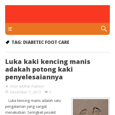
rawatan luka kencing manis
Klinik Putra
TEKAN DI SINI
TAG:
DIABETEC FOOT CARE
Luka kaki kencing manis
adakah potong kaki
penyelesaiannya
noor adzhar mansor
December 7, 2017
0
Luka kencing manis adalah satu
pengalaman yang sangat
menakutkan .Seringkali pesakit