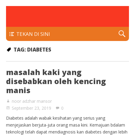
rawatan luka kencing manis
Klinik Putra
TEKAN DI SINI
TAG:
DIABETES
masalah kaki yang
disebabkan oleh kencing
manis
noor adzhar mansor
September 23, 2019
0
Diabetes adalah wabak kesihatan yang serius yang
menjejaskan berjuta-juta orang masa kini. Kemajuan bdalam
teknologi telah dapat mendiagnosis kan diabetes dengan lebih