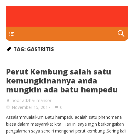
rawatan luka kencing manis
Klinik Putra
TEKAN DI SINI
TAG:
GASTRITIS
Perut Kembung salah satu
kemungkinannya anda
mungkin ada batu hempedu
noor adzhar mansor
November 15, 2017
0
Assalammualaikum Batu hempedu adalah satu phenomena
biasa dalam masyarakat kita .Hari ini saya ingin berkongsikan
pengalaman saya sendiri mengenai perut kembung .Sering kali