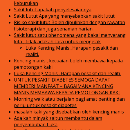
keburukan
Sakit lutut apakah penyelesaiannya
Sakit Lutut Apa yang menyebabkan sakit lutut
Risiko sakit lutut Boleh dipulihkan dengan rawatan
fisioterapi dan juga senaman harian
Sakit lutut satu phenomena yang bakal menyerang
kita , tidak adakah cara untuk mengelak
Luka Kencing Manis ..Harapan pesakit dan
realiti.
Kencing manis , kecuaian boleh membawa kepada
pemotongan kaki
Luka Kencing Manis ..Harapan pesakit dan realiti.
UNTUK PESAKIT DIABETES SEMOGA DAPAT
MEMBERI MANFAAT – BAGAIMANA KENCING
MANIS MEMBAWA KEPADA PEMOTONGAN KAKI
Morning walk atau berjalan pagi amat penting dan
perlu untuk pesakit diabetes
masalah kaki yang disebabkan oleh kencing manis
Ada kah minyak zaitun membantu dalam
penyembuhan Luka