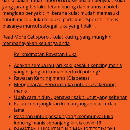
dan di dalam tanah. Sporotrichosis adalah penyakit kulat
yang jarang berlaku tetapi kucing dan manusia boleh
mengidap penyakit ini kerana kulat mudah memasuki
tubuh melalui luka terbuka pada kulit. Sporotrichosis
biasanya muncul sebagai luka yang tidak …
Read More
Cat sporo , kulat kucing yang mungkin
membahayakan keluarga anda
Perkhidmatan Rawatan Luka
Adakah semua ibu jari kaki pesakit kencing manis
yang di jangkiti kuman perlu di potong?
Rawatan Kencing manis (Diabetes)
Mengenai Air Pencuci Luka untuk luka kencing
manis
Ubah cara hidup , penawar sakit lutut yang sebenar
Kalau kena jangkitan kuman jangan biar terlalu
lama
Pesanan untuk pesakit yang mempunyai luka
kencing manis sepanjang krisis covid-19
RAWATAN LUKA KENCING MANIS TESTIMONI