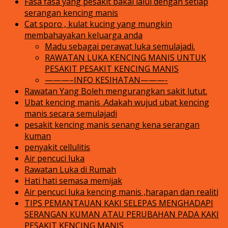
Fasa fasa yang pesakit bakal lalui dengan setiap
serangan kencing manis
Cat sporo , kulat kucing yang mungkin
membahayakan keluarga anda
Madu sebagai perawat luka semulajadi.
RAWATAN LUKA KENCING MANIS UNTUK
PESAKIT PESAKIT KENCING MANIS
———–INFO KESIHATAN———-
Rawatan Yang Boleh mengurangkan sakit lutut.
Ubat kencing manis .Adakah wujud ubat kencing
manis secara semulajadi
pesakit kencing manis senang kena serangan
kuman
penyakit cellulitis
Air pencuci luka
Rawatan Luka di Rumah
Hati hati semasa memijak
Air pencuci luka kencing manis ,harapan dan realiti
TIPS PEMANTAUAN KAKI SELEPAS MENGHADAPI
SERANGAN KUMAN ATAU PERUBAHAN PADA KAKI
PESAKIT KENCING MANIS