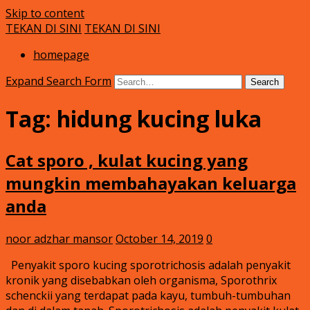
Skip to content
TEKAN DI SINI
TEKAN DI SINI
Klinik Putra
rawatan luka kencing manis
homepage
Expand Search Form
Search
Tag:
hidung kucing luka
Cat sporo , kulat kucing yang
mungkin membahayakan keluarga
anda
noor adzhar mansor
October 14, 2019
0
Penyakit sporo kucing sporotrichosis adalah penyakit
kronik yang disebabkan oleh organisma, Sporothrix
schenckii yang terdapat pada kayu, tumbuh-tumbuhan