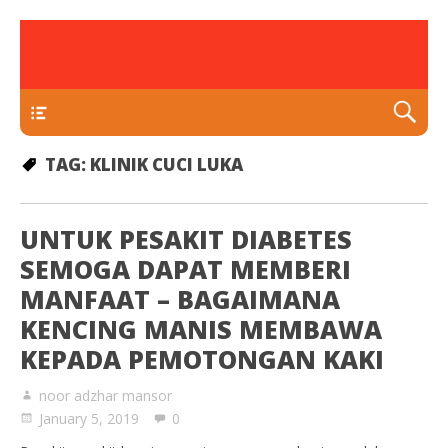
rawatan luka kencing manis
Klinik Putra
TEKAN DI SINI
TAG:
KLINIK CUCI LUKA
UNTUK PESAKIT DIABETES
SEMOGA DAPAT MEMBERI
MANFAAT – BAGAIMANA
KENCING MANIS MEMBAWA
KEPADA PEMOTONGAN KAKI
noor adzhar mansor
January 5, 2019
0