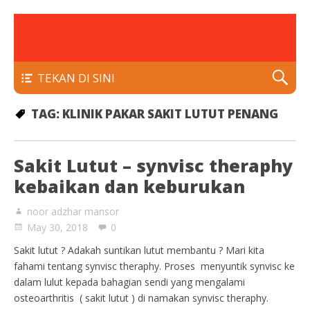
rawatan luka kencing manis
Klinik Putra
TEKAN DI SINI
TAG:
KLINIK PAKAR SAKIT LUTUT PENANG
Sakit Lutut – synvisc theraphy
kebaikan dan keburukan
noor adzhar mansor
May 30, 2018
0
Sakit lutut ? Adakah suntikan lutut membantu ? Mari kita
fahami tentang synvisc theraphy. Proses menyuntik synvisc ke
dalam lulut kepada bahagian sendi yang mengalami
osteoarthritis ( sakit lutut ) di namakan synvisc theraphy.