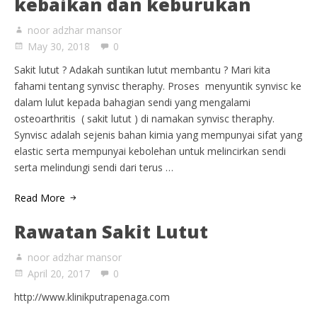
kebaikan dan keburukan
noor adzhar mansor
May 30, 2018
0
Sakit lutut ? Adakah suntikan lutut membantu ? Mari kita
fahami tentang synvisc theraphy. Proses menyuntik synvisc ke
dalam lulut kepada bahagian sendi yang mengalami
osteoarthritis ( sakit lutut ) di namakan synvisc theraphy.
Synvisc adalah sejenis bahan kimia yang mempunyai sifat yang
elastic serta mempunyai kebolehan untuk melincirkan sendi
serta melindungi sendi dari terus …
Read More
Rawatan Sakit Lutut
noor adzhar mansor
April 20, 2017
0
http://www.klinikputrapenaga.com