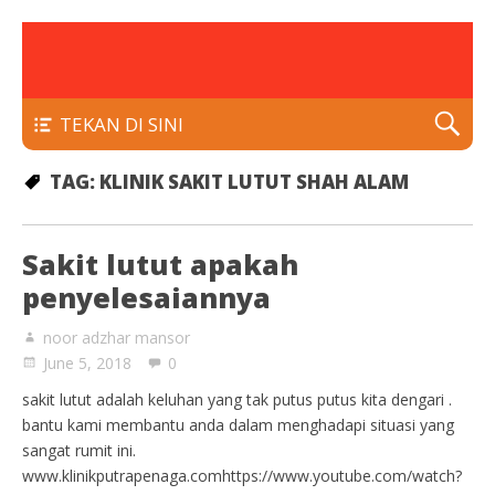
rawatan luka kencing manis
Klinik Putra
TEKAN DI SINI
TAG:
KLINIK SAKIT LUTUT SHAH ALAM
Sakit lutut apakah
penyelesaiannya
noor adzhar mansor
June 5, 2018
0
sakit lutut adalah keluhan yang tak putus putus kita dengari .
bantu kami membantu anda dalam menghadapi situasi yang
sangat rumit ini.
www.klinikputrapenaga.comhttps://www.youtube.com/watch?