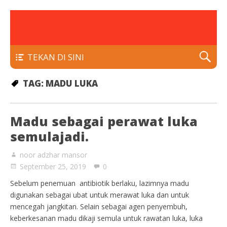
rawatan luka kencing manis
Klinik Putra
TEKAN DI SINI
TAG:
MADU LUKA
Madu sebagai perawat luka
semulajadi.
noor adzhar mansor
September 25, 2019
0
Sebelum penemuan antibiotik berlaku, lazimnya madu
digunakan sebagai ubat untuk merawat luka dan untuk
mencegah jangkitan. Selain sebagai agen penyembuh,
keberkesanan madu dikaji semula untuk rawatan luka, luka