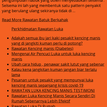
pengumpulan habuk yang boleh menyebabkan selsema .
Selsema ini lah yang membentuk satu pattern penyakit
yang berulang ulang sekiranya tidak di …
Read More
Rawatan Batuk Berkahak
Perkhidmatan Rawatan Luka
Adakah semua ibu jari kaki pesakit kencing manis
yang di jangkiti kuman perlu di potong?
Rawatan Kencing manis (Diabetes)
Mengenai Air Pencuci Luka untuk luka kencing
manis
Ubah cara hidup , penawar sakit lutut yang sebenar
Kalau kena jangkitan kuman jangan biar terlalu
lama
Pesanan untuk pesakit yang mempunyai luka
kencing manis sepanjang krisis covid-19
RAWATAN LUKA KENCING MANIS TESTIMONI
Rawatan Luka Kencing Manis Secara Sendiri Di
Rumah Sebenarnya Lebih Efektif
Rawatan Luka Di Rumah