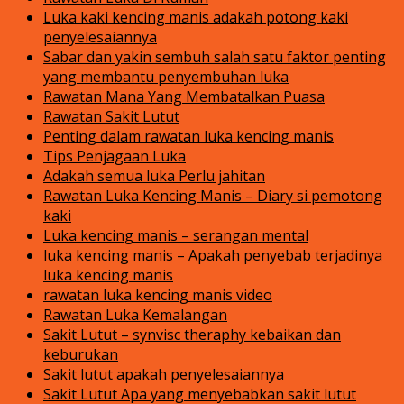
Luka kaki kencing manis adakah potong kaki
penyelesaiannya
Sabar dan yakin sembuh salah satu faktor penting
yang membantu penyembuhan luka
Rawatan Mana Yang Membatalkan Puasa
Rawatan Sakit Lutut
Penting dalam rawatan luka kencing manis
Tips Penjagaan Luka
Adakah semua luka Perlu jahitan
Rawatan Luka Kencing Manis – Diary si pemotong
kaki
Luka kencing manis – serangan mental
luka kencing manis – Apakah penyebab terjadinya
luka kencing manis
rawatan luka kencing manis video
Rawatan Luka Kemalangan
Sakit Lutut – synvisc theraphy kebaikan dan
keburukan
Sakit lutut apakah penyelesaiannya
Sakit Lutut Apa yang menyebabkan sakit lutut