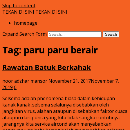
Skip to content
TEKAN DI SINI
TEKAN DI SINI
Klinik Putra
rawatan luka kencing manis
homepage
Expand Search Form
Search
Tag:
paru paru berair
Rawatan Batuk Berkahak
noor adzhar mansor
November 21, 2017
November 7,
2019
0
Selsema adalah phenomena biasa dalam kehidupan
kanak kanak .selsema selalunya disebabkan oleh
jangkitan virus, alahan ataupun di sebabkan faktor cuaca
ataupun dari punca yang kita tidak sangka contohnya
jarangnya kita service aircond akan menyebabkan