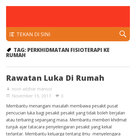
rawatan luka kencing manis
Klinik Putra
TEKAN DI SINI
TAG:
PERKHIDMATAN FISIOTERAPI KE
RUMAH
Rawatan Luka Di Rumah
noor adzhar mansor
November 19, 2017
0
Membantu menangani masalah membawa pesakit pusat
pencucian luka bagi pesakit pesakit yang tidak boleh berjalan
atau terbaring sepanjang masa. Membantu memberi khidmat
tunjuk ajar tatacara penyelengaran pesakit yang kekal
terlantar. Membantu keluarga tentang ilmu menyelengara