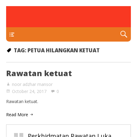
rawatan luka kencing manis
Klinik Putra
TEKAN DI SINI
TAG:
PETUA HILANGKAN KETUAT
Rawatan ketuat
noor adzhar mansor
October 24, 2017
0
Rawatan ketuat.
Read More
Perkhidmatan Rawatan Luka