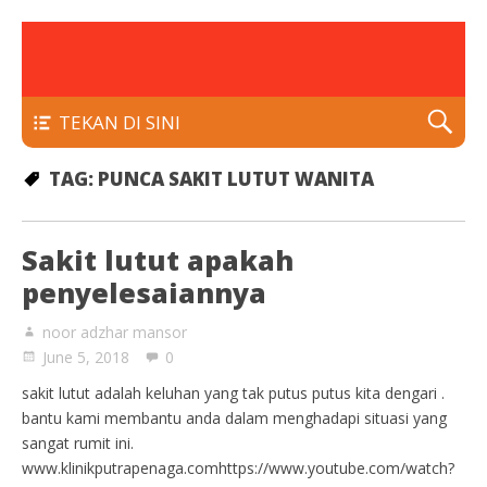
rawatan luka kencing manis
Klinik Putra
TEKAN DI SINI
TAG:
PUNCA SAKIT LUTUT WANITA
Sakit lutut apakah
penyelesaiannya
noor adzhar mansor
June 5, 2018
0
sakit lutut adalah keluhan yang tak putus putus kita dengari .
bantu kami membantu anda dalam menghadapi situasi yang
sangat rumit ini.
www.klinikputrapenaga.comhttps://www.youtube.com/watch?