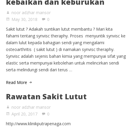
kebaikan dan keburukan
noor adzhar mansor
May 30, 2018
0
Sakit lutut ? Adakah suntikan lutut membantu ? Mari kita
fahami tentang synvisc theraphy. Proses menyuntik synvisc ke
dalam lulut kepada bahagian sendi yang mengalami
osteoarthritis ( sakit lutut ) di namakan synvisc theraphy.
Synvisc adalah sejenis bahan kimia yang mempunyai sifat yang
elastic serta mempunyai kebolehan untuk melincirkan sendi
serta melindungi sendi dari terus …
Read More
Rawatan Sakit Lutut
noor adzhar mansor
April 20, 2017
0
http://www.klinikputrapenaga.com