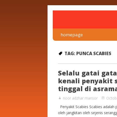
rawatan luka kencing man
Klinik Putra
homepage
TAG:
PUNCA SCABIES
Selalu gatai gat
kenali penyakit s
tinggal di asram
noor adzhar mansor
Octob
Penyakit Scabies Scabies adalah p
oleh jangkitan oleh sejenis serang