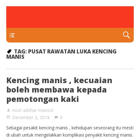
rawatan luka kencing manis
Klinik Putra
TEKAN DI SINI
TAG:
PUSAT RAWATAN LUKA KENCING
MANIS
Kencing manis , kecuaian
boleh membawa kepada
pemotongan kaki
noor adzhar mansor
December 2, 2018
0
Sebagai pesakit kencing manis , kehidupan seseorang itu mesti
di ubah untuk mengelakkan komplikasi penyakit kencing manis.