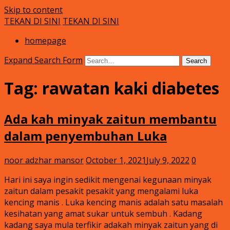
Skip to content
TEKAN DI SINI
TEKAN DI SINI
Klinik Putra
rawatan luka kencing manis
homepage
Expand Search Form
Search
Tag:
rawatan kaki diabetes
Ada kah minyak zaitun membantu
dalam penyembuhan Luka
noor adzhar mansor
October 1, 2021
July 9, 2022
0
Hari ini saya ingin sedikit mengenai kegunaan minyak
zaitun dalam pesakit pesakit yang mengalami luka
kencing manis . Luka kencing manis adalah satu masalah
kesihatan yang amat sukar untuk sembuh . Kadang
kadang saya mula terfikir adakah minyak zaitun yang di