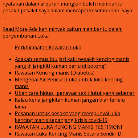
nyatakan dalam al quran mungkin boleh membantu
pesakit pesakit saya dalam mencapai kesembuhan. Saya
…
Read More
Ada kah minyak zaitun membantu dalam
penyembuhan Luka
Perkhidmatan Rawatan Luka
Adakah semua ibu jari kaki pesakit kencing manis
yang di jangkiti kuman perlu di potong?
Rawatan Kencing manis (Diabetes)
Mengenai Air Pencuci Luka untuk luka kencing
manis
Ubah cara hidup , penawar sakit lutut yang sebenar
Kalau kena jangkitan kuman jangan biar terlalu
lama
Pesanan untuk pesakit yang mempunyai luka
kencing manis sepanjang krisis covid-19
RAWATAN LUKA KENCING MANIS TESTIMONI
Rawatan Luka Kencing Manis Secara Sendiri Di