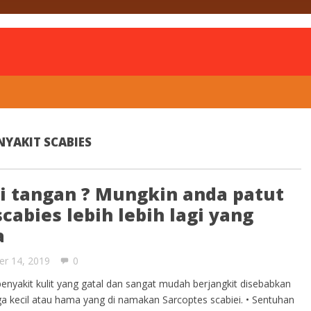
is
YAKIT SCABIES
ai tangan ? Mungkin anda patut
cabies lebih lebih lagi yang
a
er 14, 2019
0
enyakit kulit yang gatal dan sangat mudah berjangkit disebabkan
ga kecil atau hama yang di namakan Sarcoptes scabiei. • Sentuhan