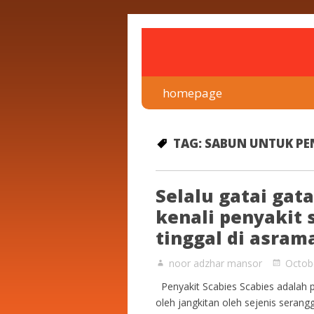
rawatan luka kencing man
Klinik Putra
homepage
TAG:
SABUN UNTUK PEN
Selalu gatai gat
kenali penyakit s
tinggal di asram
noor adzhar mansor
Octob
Penyakit Scabies Scabies adalah p
oleh jangkitan oleh sejenis serang