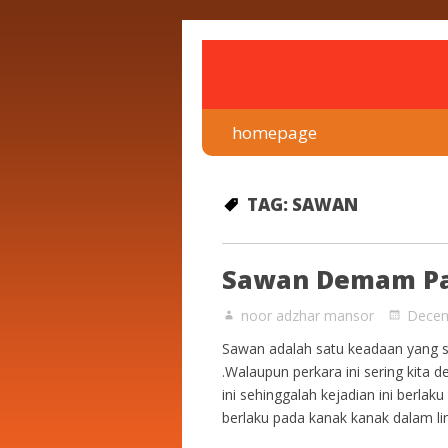
rawatan luka kencing man
Klinik Putra
homepage
TAG:
SAWAN
Sawan Demam P
noor adzhar mansor
Decem
Sawan adalah satu keadaan yang 
.Walaupun perkara ini sering kita 
ini sehinggalah kejadian ini berl
berlaku pada kanak kanak dalam l