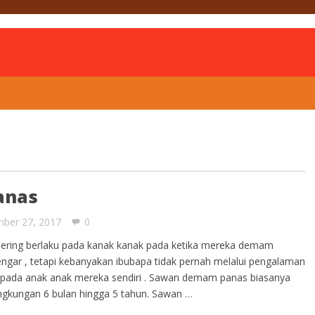
is
anas
ber 27, 2017
0
sering berlaku pada kanak kanak pada ketika mereka demam
dengar , tetapi kebanyakan ibubapa tidak pernah melalui pengalaman
aku pada anak anak mereka sendiri . Sawan demam panas biasanya
ingkungan 6 bulan hingga 5 tahun. Sawan …