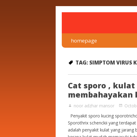
rawatan luka kencing man
Klinik Putra
homepage
TAG:
SIMPTOM VIRUS 
Cat sporo , kula
membahayakan k
noor adzhar mansor
Octob
Penyakit sporo kucing sporotricho
Sporothrix schenckii yang terdapa
adalah penyakit kulat yang jarang 
kerana kulat mudah memasuki tubuh