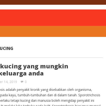
is
KUCING
t kucing yang mungkin
eluarga anda
er 14, 2019
0
sis adalah penyakit kronik yang disebabkan oleh organisma,
t pada kayu, tumbuh-tumbuhan dan di dalam tanah. Sporotrichosis
berlaku tetapi kucing dan manusia boleh mengidap penyakit ini
 melalui luka terbuka pada kulit. Sporotrichosis biasanya muncul