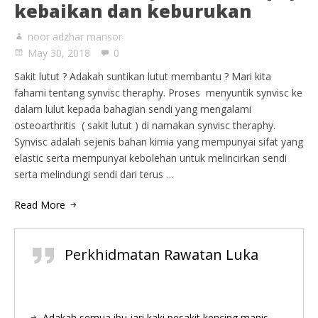
kebaikan dan keburukan
noor adzhar mansor
May 30, 2018
0
Sakit lutut ? Adakah suntikan lutut membantu ? Mari kita
fahami tentang synvisc theraphy. Proses menyuntik synvisc ke
dalam lulut kepada bahagian sendi yang mengalami
osteoarthritis ( sakit lutut ) di namakan synvisc theraphy.
Synvisc adalah sejenis bahan kimia yang mempunyai sifat yang
elastic serta mempunyai kebolehan untuk melincirkan sendi
serta melindungi sendi dari terus …
Read More
Perkhidmatan Rawatan Luka
Adakah semua ibu jari kaki pesakit kencing manis