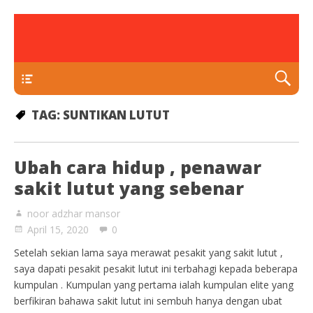
rawatan luka kencing manis
Klinik Putra
TEKAN DI SINI
TAG:
SUNTIKAN LUTUT
Ubah cara hidup , penawar
sakit lutut yang sebenar
noor adzhar mansor
April 15, 2020
0
Setelah sekian lama saya merawat pesakit yang sakit lutut ,
saya dapati pesakit pesakit lutut ini terbahagi kepada beberapa
kumpulan . Kumpulan yang pertama ialah kumpulan elite yang
berfikiran bahawa sakit lutut ini sembuh hanya dengan ubat