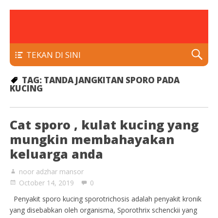
rawatan luka kencing manis
Klinik Putra
TEKAN DI SINI
TAG:
TANDA JANGKITAN SPORO PADA
KUCING
Cat sporo , kulat kucing yang
mungkin membahayakan
keluarga anda
noor adzhar mansor
October 14, 2019
0
Penyakit sporo kucing sporotrichosis adalah penyakit kronik
yang disebabkan oleh organisma, Sporothrix schenckii yang