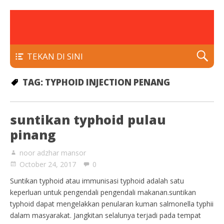
rawatan luka kencing manis
Klinik Putra
TEKAN DI SINI
TAG:
TYPHOID INJECTION PENANG
suntikan typhoid pulau
pinang
noor adzhar mansor
October 24, 2017
0
Suntikan typhoid atau immunisasi typhoid adalah satu
keperluan untuk pengendali pengendali makanan.suntikan
typhoid dapat mengelakkan penularan kuman salmonella typhii
dalam masyarakat. Jangkitan selalunya terjadi pada tempat