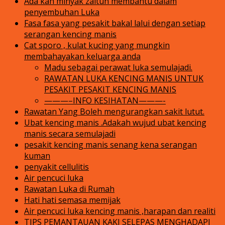
Ada kah minyak zaitun membantu dalam
penyembuhan Luka
Fasa fasa yang pesakit bakal lalui dengan setiap
serangan kencing manis
Cat sporo , kulat kucing yang mungkin
membahayakan keluarga anda
Madu sebagai perawat luka semulajadi.
RAWATAN LUKA KENCING MANIS UNTUK
PESAKIT PESAKIT KENCING MANIS
———–INFO KESIHATAN———-
Rawatan Yang Boleh mengurangkan sakit lutut.
Ubat kencing manis .Adakah wujud ubat kencing
manis secara semulajadi
pesakit kencing manis senang kena serangan
kuman
penyakit cellulitis
Air pencuci luka
Rawatan Luka di Rumah
Hati hati semasa memijak
Air pencuci luka kencing manis ,harapan dan realiti
TIPS PEMANTAUAN KAKI SELEPAS MENGHADAPI