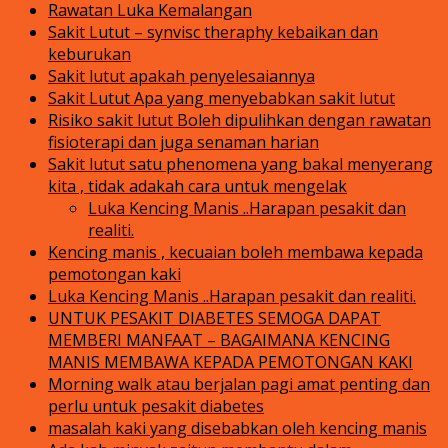
Rawatan Luka Kemalangan
Sakit Lutut – synvisc theraphy kebaikan dan
keburukan
Sakit lutut apakah penyelesaiannya
Sakit Lutut Apa yang menyebabkan sakit lutut
Risiko sakit lutut Boleh dipulihkan dengan rawatan
fisioterapi dan juga senaman harian
Sakit lutut satu phenomena yang bakal menyerang
kita , tidak adakah cara untuk mengelak
Luka Kencing Manis ..Harapan pesakit dan
realiti.
Kencing manis , kecuaian boleh membawa kepada
pemotongan kaki
Luka Kencing Manis ..Harapan pesakit dan realiti.
UNTUK PESAKIT DIABETES SEMOGA DAPAT
MEMBERI MANFAAT – BAGAIMANA KENCING
MANIS MEMBAWA KEPADA PEMOTONGAN KAKI
Morning walk atau berjalan pagi amat penting dan
perlu untuk pesakit diabetes
masalah kaki yang disebabkan oleh kencing manis