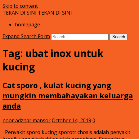
Skip to content
TEKAN DI SINI
TEKAN DI SINI
Klinik Putra
rawatan luka kencing manis
homepage
Expand Search Form
Search
Tag:
ubat inox untuk
kucing
Cat sporo , kulat kucing yang
mungkin membahayakan keluarga
anda
noor adzhar mansor
October 14, 2019
0
Penyakit sporo kucing sporotrichosis adalah penyakit
kronik yang disebabkan oleh organisma, Sporothrix