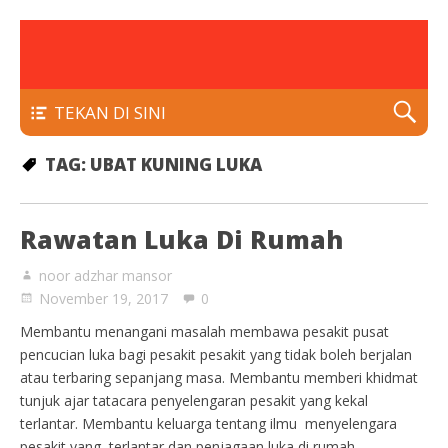
rawatan luka kencing manis
Klinik Putra
TEKAN DI SINI
TAG:
UBAT KUNING LUKA
Rawatan Luka Di Rumah
noor adzhar mansor
November 19, 2017
0
Membantu menangani masalah membawa pesakit pusat
pencucian luka bagi pesakit pesakit yang tidak boleh berjalan
atau terbaring sepanjang masa. Membantu memberi khidmat
tunjuk ajar tatacara penyelengaran pesakit yang kekal
terlantar. Membantu keluarga tentang ilmu menyelengara
pesakit yang terlantar dan penjagaan luka di rumah.