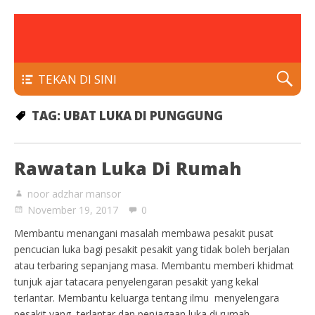
rawatan luka kencing manis
Klinik Putra
TEKAN DI SINI
TAG:
UBAT LUKA DI PUNGGUNG
Rawatan Luka Di Rumah
noor adzhar mansor
November 19, 2017
0
Membantu menangani masalah membawa pesakit pusat
pencucian luka bagi pesakit pesakit yang tidak boleh berjalan
atau terbaring sepanjang masa. Membantu memberi khidmat
tunjuk ajar tatacara penyelengaran pesakit yang kekal
terlantar. Membantu keluarga tentang ilmu menyelengara
pesakit yang terlantar dan penjagaan luka di rumah.