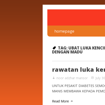
rawatan luka kencing man
Klinik Putra
homepage
TAG:
UBAT LUKA KENCI
DENGAN MADU
rawatan luka ke
noor adzhar mansor
July 3
UNTUK PESAKIT DIABETES SEM
MANIS MEMBAWA KEPADA PEMO
Read More