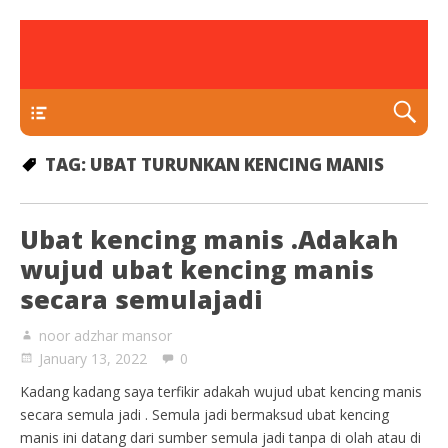
rawatan luka kencing manis
Klinik Putra
TEKAN DI SINI
TAG:
UBAT TURUNKAN KENCING MANIS
Ubat kencing manis .Adakah
wujud ubat kencing manis
secara semulajadi
noor adzhar mansor
January 13, 2022
0
Kadang kadang saya terfikir adakah wujud ubat kencing manis
secara semula jadi . Semula jadi bermaksud ubat kencing
manis ini datang dari sumber semula jadi tanpa di olah atau di