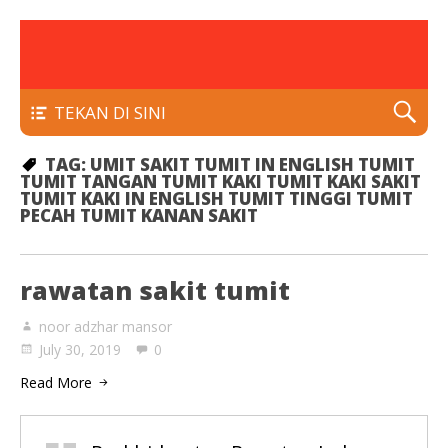
rawatan luka kencing manis
Klinik Putra
TEKAN DI SINI
TAG:
UMIT SAKIT TUMIT IN ENGLISH TUMIT
TUMIT TANGAN TUMIT KAKI TUMIT KAKI SAKIT
TUMIT KAKI IN ENGLISH TUMIT TINGGI TUMIT
PECAH TUMIT KANAN SAKIT
rawatan sakit tumit
noor adzhar mansor
July 30, 2019
0
Read More