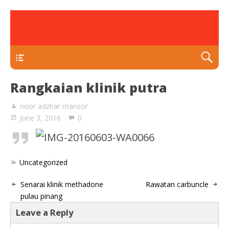
rawatan luka kencing manis
Klinik Putra
TEKAN DI SINI
Rangkaian klinik putra
noor adzhar mansor
June 3, 2016
0
Uncategorized
Senarai klinik methadone
Rawatan carbuncle
pulau pinang
Leave a Reply