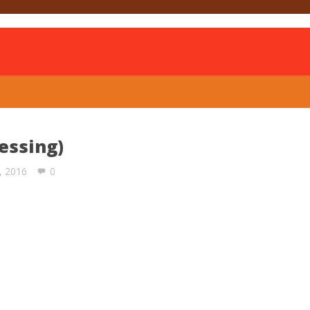
is
essing)
, 2016
0