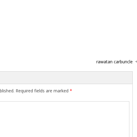
rawatan carbuncle
blished.
Required fields are marked
*