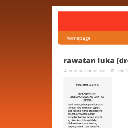
rawatan luka kencing man
Klinik Putra
homepage
rawatan luka (dr
noor adzhar mansor
June 3