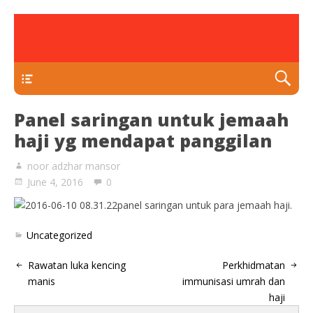
rawatan luka kencing manis
Klinik Putra
TEKAN DI SINI
Panel saringan untuk jemaah
haji yg mendapat panggilan
noor adzhar mansor
June 4, 2016
0
panel saringan untuk para jemaah haji.
Uncategorized
Rawatan luka kencing
Perkhidmatan
manis
immunisasi umrah dan
haji