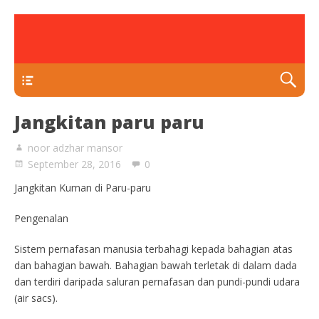
rawatan luka kencing manis
Klinik Putra
TEKAN DI SINI
Jangkitan paru paru
noor adzhar mansor
September 28, 2016
0
Jangkitan Kuman di Paru-paru
Pengenalan
Sistem pernafasan manusia terbahagi kepada bahagian atas
dan bahagian bawah. Bahagian bawah terletak di dalam dada
dan terdiri daripada saluran pernafasan dan pundi-pundi udara
(air sacs).