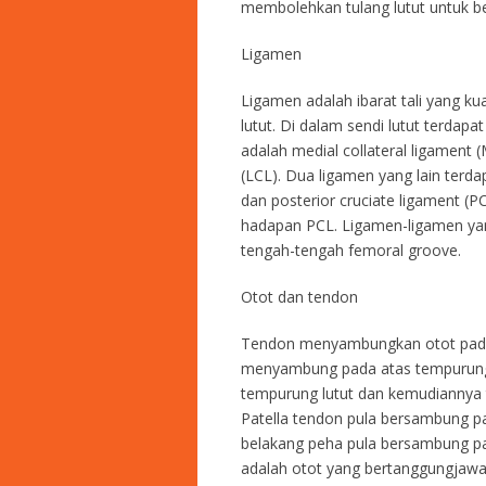
membolehkan tulang lutut untuk 
Ligamen
Ligamen adalah ibarat tali yang
lutut. Di dalam sendi lutut terdap
adalah medial collateral ligament (
(LCL). Dua ligamen yang lain terdap
dan posterior cruciate ligament (P
hadapan PCL. Ligamen-ligamen yan
tengah-tengah femoral groove.
Otot dan tendon
Tendon menyambungkan otot pada t
menyambung pada atas tempurung lu
tempurung lutut dan kemudiannya 
Patella tendon pula bersambung pa
belakang peha pula bersambung pada
adalah otot yang bertanggungjawa