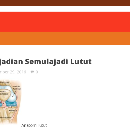
is
jadian Semulajadi Lutut
mber 29, 2016
0
Anatomi lutut