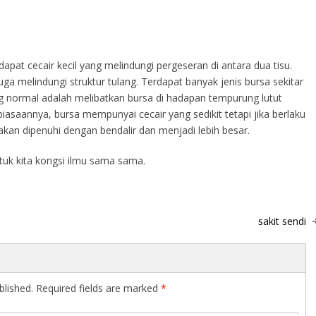
rdapat cecair kecil yang melindungi pergeseran di antara dua tisu.
uga melindungi struktur tulang. Terdapat banyak jenis bursa sekitar
ang normal adalah melibatkan bursa di hadapan tempurung lutut
ebiasaannya, bursa mempunyai cecair yang sedikit tetapi jika berlaku
an dipenuhi dengan bendalir dan menjadi lebih besar.
untuk kita kongsi ilmu sama sama.
sakit sendi
blished.
Required fields are marked
*