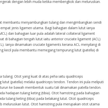
bergerak dengan lebih muda ketika membengkok dan meluruskan.
 kuat membantu menyambungkan tulang dan mengimbangkan sendi
at empat jenis ligamen utama. Bagi bahagian dalam lutut ianya
MCL) dan bahagian luar pula adalah lateral collateral ligament
at di bahagian tengah lutut iaitu anterior cruciate ligament (ACL)
CL). Ianya dinamakan cruciate ligaments kerana ACL menyilang di
g kecil pula membantu memegang tempurung lutut (patella) di
ulang. Otot yang kuat di atas peha iaitu quadriceps
tut (patella) melalui quadriceps tendon. Tendon ini pula meliputi
turun ke bawah membentuk suatu tali dinamakan patella tendon.
da hadapan tulang keting (tibia). Otot hamstring pada bahagian
 tulang keting (tibia) pada belakang lutut. Otot quadriceps
b meluruskan lutut. Otot hamstring pula merupakan otot utama