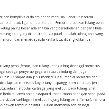
ar dan kompleks di dalam badan manusia. Sendi lutut terdiri
kan oleh otot, ligamen dan tendon. Femur merupakan tulang peha
keting paling besar adalah tibia yang bersebelahan dengan fibula
mpurung lutut yang dikenali sebagai patella adalah tulang kecil yang
h menurun dan menaik apabila ketika lutut dibengkokkan dan
tulang peha (femur) dan tulang keting (tibia) dipanggil meniscus
ungsi sebagai penyerap gegaran atau pelindung dan juga
utut. Terdapat dua jenis meniscus iaitu medial meniscus dan
ila lapisan meniscus koyak ianya dipanggil torn cartilage. Jenis
lutut adalah articular cartilage yang meliputi pada tulang. Sifat
dan berkilat. Ianya boleh didapati di mana-mana bahagian sendi pada
articular cartilage ini meliputi hujung tulang peha (femur), femoral
 dan bawah tempurung lutut. Tujuan utamanya adalah bagi