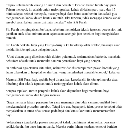
“Tepuk selama lebih kurang 15 minit dan beralih di kiri dan kanan tubuh bayi pula.
Tujuan menepuk ini adalah untuk melonggarkan kahak di dalam paru-paru dan 15
minit selepas selesai menepuk, biasanya bayi akan batuk atau bersin dan sekali gus
mengeluarkan kahak dalam bentuk muntah. Jika tertelan, tidak mengapa kerana kahak
tersebut akan keluar menerusi najis mereka,” jelas Siti Farah.
Siti Farah mengingatkan ibu bapa, sebelum memulakan teknik tepukan
percussion
ini,
pastikan anak tidak minum susu sejam atau setengah jam sebelum bagi mengelakkan
muntah.
Siti Farah berkata, bayi yang kesnya dirujuk ke fisioterapi oleh doktor, biasanya akan
melalui fisioterapi pada bahagian dada.
“Ubat-ubatan yang diberikan oleh doktor pula untuk melambatkan bakteria, manakala
n
ebulizer
adalah untuk membuka saluran pernafasan bayi yang sempit.
“Kombinasi tiga elemen iaitu ubat,
nebulizer
dan fisioterapi merupakan kaedah yang
lazim dilakukan di hospital ke atas bayi yang menghadapi masalah tersebut,” katanya.
Menurut Siti Farah lagi, apabila bayi diserahkan kepada ahli fisioterapi mereka akan
dibedung dan teknik tepukan untuk melonggarkan kahak akan dibuat.
Selepas tepukan, mesin penyedut kahak akan digunakan bagi membantu bayi
mengeluarkan kahak dan hingus mereka.
“Saya memang faham perasaan ibu yang menangis dan tidak sanggup melihat bayi
mereka melalui prosedur tersebut. Tetapi ibu atau bapa perlu tahu, proses tersebut tidak
menyakitkan ia cuma tidak selesa pada bayi dan kita sukar untuk mententeramkan
bayi.
“Adakalanya juga ketika proses menyedut kahak dan hingus akan keluar bersama
sedikit darah, ibu bapa jangan panik. Mereka perlu faham keadaan tersebut berlaku