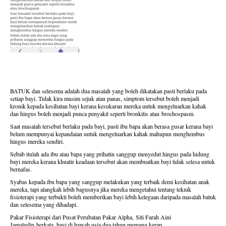
BATUK dan selesema adalah dua masalah yang boleh dikatakan pasti berlaku pada
setiap bayi. Tidak kira musim sejuk atau panas, simptom tersebut boleh menjadi
kronik kepada kesihatan bayi kerana kesukaran mereka untuk mengeluarkan kahak
dan hingus boleh menjadi punca penyakit seperti bronkitis atau
brochospasm.
Saat masalah tersebut berlaku pada bayi, pasti ibu bapa akan berasa gusar kerana bayi
belum mempunyai kepandaian untuk mengeluarkan kahak mahupun menghembus
hingus mereka sendiri.
Sebab itulah ada ibu atau bapa yang prihatin sanggup menyedut hingus pada hidung
bayi mereka kerana khuatir keadaan tersebut akan membuatkan bayi tidak selesa untuk
bernafas.
Syabas kepada ibu bapa yang sanggup melakukan yang terbaik demi kesihatan anak
mereka, tapi alangkah lebih bagusnya jika mereka mengetahui tentang teknik
fisioterapi yang terbukti boleh memberikan bayi lebih kelegaan daripada masalah batuk
dan selesema yang dihadapi.
Pakar Fisioterapi dari Pusat Perubatan Pakar Alpha,
Siti Farah Aini
Jamaludin
berkata, bayi di bawah usia dua tahun memang kerap