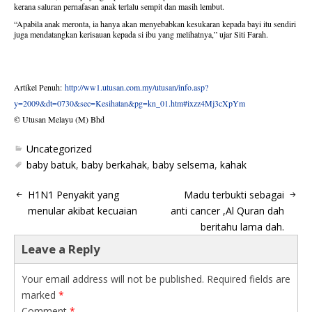
kerana saluran pernafasan anak terlalu sempit dan masih lembut.
“Apabila anak meronta, ia hanya akan menyebabkan kesukaran kepada bayi itu sendiri
juga mendatangkan kerisauan kepada si ibu yang melihatnya,” ujar Siti Farah.
Artikel Penuh:
http://ww1.utusan.com.my/utusan/info.asp?
y=2009&dt=0730&sec=Kesihatan&pg=kn_01.htm#ixzz4Mj3cXpYm
© Utusan Melayu (M) Bhd
Uncategorized
baby batuk
,
baby berkahak
,
baby selsema
,
kahak
H1N1 Penyakit yang
Madu terbukti sebagai
menular akibat kecuaian
anti cancer ,Al Quran dah
beritahu lama dah.
Leave a Reply
Your email address will not be published.
Required fields are
marked
*
Comment
*