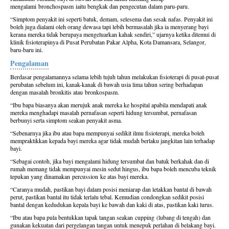
mengalami
bronchospasm
iaitu bengkak dan pengecutan dalam paru-paru.
“Simptom penyakit ini seperti batuk, demam, selesema dan sesak nafas. Penyakit ini
boleh juga dialami oleh orang dewasa tapi lebih bermasalah jika ia menyerang bayi
kerana mereka tidak berupaya mengeluarkan kahak sendiri,” ujarnya ketika ditemui di
klinik fisioterapinya di Pusat Perubatan Pakar Alpha, Kota Damansara, Selangor,
baru-baru ini.
Pengalaman
Berdasar pengalamannya selama lebih tujuh tahun melakukan fisioterapi di pusat-pusat
perubatan sebelum ini, kanak-kanak di bawah usia lima tahun sering berhadapan
dengan masalah bronkitis atau
bronkospasm
.
“Ibu bapa biasanya akan merujuk anak mereka ke hospital apabila mendapati anak
mereka menghadapi masalah pernafasan seperti hidung tersumbat, pernafasan
berbunyi serta simptom seakan penyakit asma.
“Sebenarnya jika ibu atau bapa mempunyai sedikit ilmu fisioterapi, mereka boleh
mempraktikkan kepada bayi mereka agar tidak mudah berlaku jangkitan lain terhadap
bayi.
“Sebagai contoh, jika bayi mengalami hidung tersumbat dan batuk berkahak dan di
rumah memang tidak mempunyai mesin sedut hingus, ibu bapa boleh mencuba teknik
tepukan yang dinamakan
percussion
ke atas bayi mereka.
“Caranya mudah, pastikan bayi dalam posisi meniarap dan letakkan bantal di bawah
perut, pastikan bantal itu tidak terlalu tebal. Kemudian condongkan sedikit posisi
bantal dengan kedudukan kepala bayi ke bawah dan kaki di atas, pastikan kaki lurus.
“Ibu atau bapa pula bentukkan tapak tangan seakan
cupping
(lubang di tengah) dan
gunakan kekuatan dari pergelangan tangan untuk menepuk perlahan di belakang bayi.