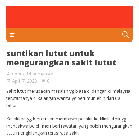
rawatan luka kencing manis
Klinik Putra
TEKAN DI SINI
suntikan lutut untuk
mengurangkan sakit lutut
noor adzhar mansor
April 7, 2023
0
Sakit lutut merupakan masalah yg biasa di dengari di malaysia
terutamanya di kalangan wanita yg berumur lebih dari 60
tahun.
Kesakitan yg berterusan membawa pesakit ke klinik klinik yg
mendakwa boleh memberi rawatan yang boleh mengurangkan
atau menghilangkan terus rasa sakit.