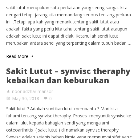
sakit lutut merupakan satu perkataan yang sering sangat kita
dengari tetapi jarang kita memandang serious tentang perkara
ini .Tetapi apa kah yang menarik tentang sakit lutut atau
apakah fakta yang perlu kita tahu tentang sakit lutut ataupun
adakah sakit lutut ini dapat di elak. Ketahuilah sendi lutut
merupakan antara sendi yang terpenting dalam tubuh badan …
Read More
Sakit Lutut – synvisc theraphy
kebaikan dan keburukan
noor adzhar mansor
May 30, 2018
0
Sakit lutut ? Adakah suntikan lutut membantu ? Mari kita
fahami tentang synvisc theraphy. Proses menyuntik synvisc ke
dalam lulut kepada bahagian sendi yang mengalami
osteoarthritis ( sakit lutut ) di namakan synvisc theraphy.
Synvisc adalah sejenis bahan kimia yang mempunyai sifat yang