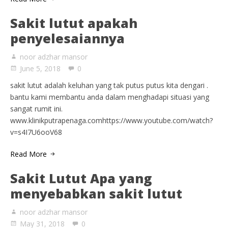
Sakit lutut apakah
penyelesaiannya
noor adzhar mansor
June 5, 2018
0
sakit lutut adalah keluhan yang tak putus putus kita dengari .
bantu kami membantu anda dalam menghadapi situasi yang
sangat rumit ini.
www.klinikputrapenaga.comhttps://www.youtube.com/watch?
v=s4I7U6ooV68
Read More
Sakit Lutut Apa yang
menyebabkan sakit lutut
noor adzhar mansor
May 31, 2018
0