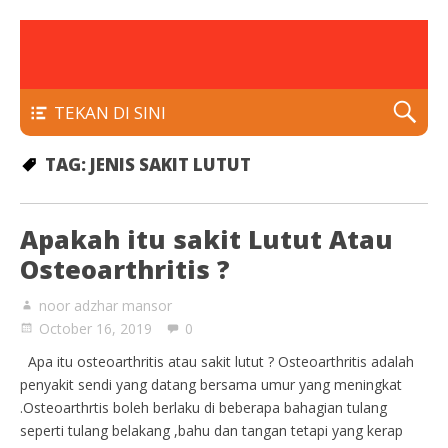
rawatan luka kencing manis
Klinik Putra
TEKAN DI SINI
TAG:
JENIS SAKIT LUTUT
Apakah itu sakit Lutut Atau
Osteoarthritis ?
noor adzhar mansor
October 16, 2019
0
Apa itu osteoarthritis atau sakit lutut ? Osteoarthritis adalah
penyakit sendi yang datang bersama umur yang meningkat
.Osteoarthrtis boleh berlaku di beberapa bahagian tulang
seperti tulang belakang ,bahu dan tangan tetapi yang kerap