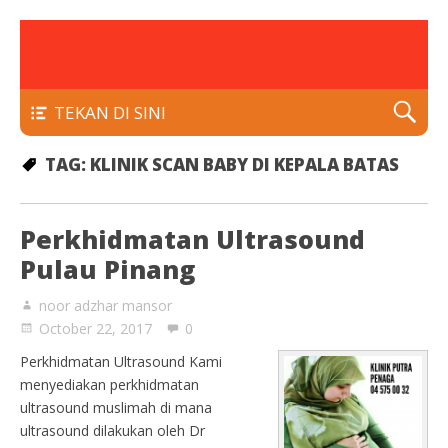
rawatan luka kencing manis
Klinik Putra
TEKAN DI SINI
TAG:
KLINIK SCAN BABY DI KEPALA BATAS
Perkhidmatan Ultrasound
Pulau Pinang
noor adzhar mansor
October 22, 2017
0
Perkhidmatan Ultrasound Kami
menyediakan perkhidmatan
ultrasound muslimah di mana
ultrasound dilakukan oleh Dr